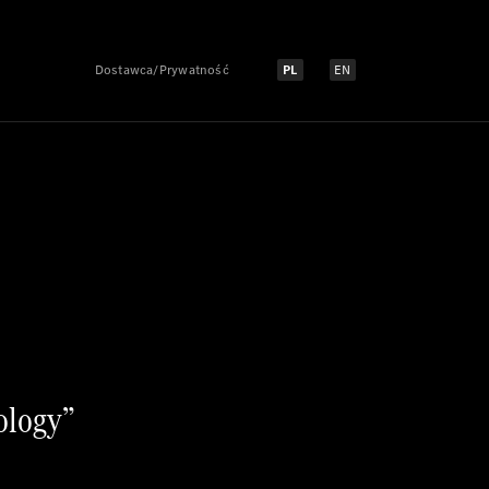
Dostawca/Prywatność
PL
EN
Select language:
Select language:
ology”