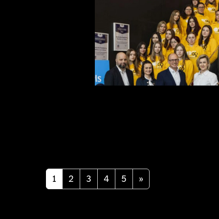
Next
1
2
3
4
5
»