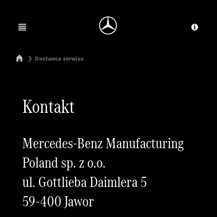
Jump to main content
Jump to footer
Open menu
Dosta
Mercedes-Benz Manufacturing Poland
Dostawca serwisu
Kontakt
Mercedes-Benz Manufacturing
Poland sp. z o.o.
ul. Gottlieba Daimlera 5
59-400 Jawor