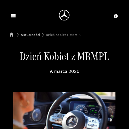
Jump to main content
Jump to footer
Open menu
Dosta
Mercedes-Benz Manufacturing Poland
Aktualności
Dzień Kobiet z MBMPL
Dzień Kobiet z MBMPL
9. marca 2020