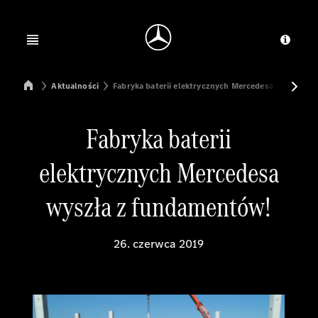
Jump to main content
Jump to footer
Open menu
Dosta
Mercedes-Benz Manufacturing Poland
Aktualności
Fabryka baterii elektrycznych Mercedesa wyszła z
Fabryka baterii
elektrycznych Mercedesa
wyszła z fundamentów!
26. czerwca 2019