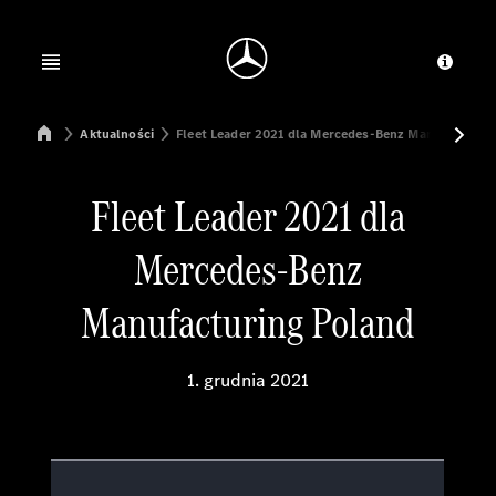
Jump to main content
Jump to footer
Open menu
Dosta
Mercedes-Benz Manufacturing Poland
Aktualności
Fleet Leader 2021 dla Mercedes-Benz Manufacturin
Fleet Leader 2021 dla
Mercedes-Benz
Manufacturing Poland
1. grudnia 2021