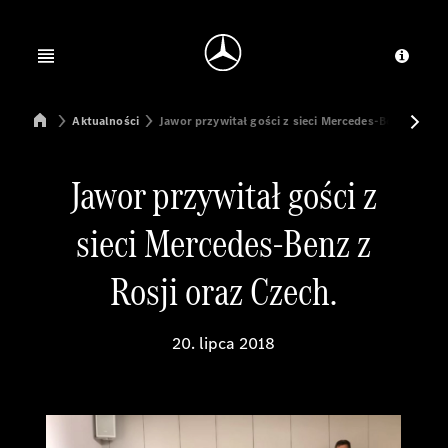
Jump to main content
Jump to footer
Open menu
Dosta
Mercedes-Benz Manufacturing Poland
Aktualności
Jawor przywitał gości z sieci Mercedes-Benz z Rosji
Jawor przywitał gości z
sieci Mercedes-Benz z
Rosji oraz Czech.
20. lipca 2018