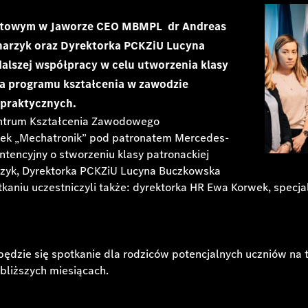
iatowym w Jaworze
CEO MBMPL dr Andreas
harzyk oraz Dyrektorka PCKZiU Lucyna
alszej współpracy w celu utworzenia klasy
ia programu kształcenia w zawodzie
 praktycznych.
ntrum Kształcenia Zawodowego
nek „Mechatronik” pod patronatem Mercedes-
ntencyjny o stworzeniu klasy patronackiej
rzyk, Dyrektorka PCKZiU Lucyna Buczkowska
niu uczestniczyli także: dyrektorka HR Ewa Korwek, specjal
ędzie się spotkanie dla rodziców potencjalnych uczniów na t
bliższych miesiącach.