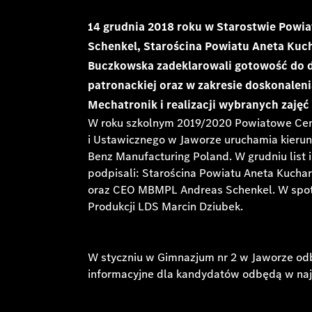
14 grudnia 2018 roku w Starostwie Pow
Schenkel, Starościna Powiatu Aneta Kuc
Buczkowska zadeklarowali gotowość do d
patronackiej oraz w zakresie doskonalen
Mechatronik i realizacji wybranych zajęć
W roku szkolnym 2019/2020 Powiatowe Ce
i Ustawicznego w Jaworze uruchamia kieru
Benz Manufacturing Poland. W grudniu list i
podpisali: Starościna Powiatu Aneta Kucha
oraz CEO MBMPL Andreas Schenkel. W spotka
Produkcji LDS Marcin Dziubek.
W styczniu w Gimnazjum nr 2 w Jaworze odb
informacyjne dla kandydatów odbędą w naj