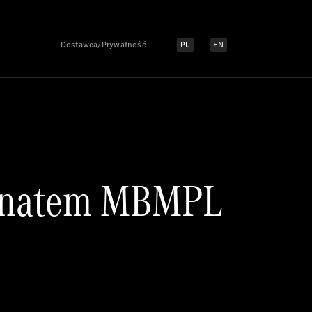
Dostawca/Prywatność
PL
EN
Select language:
Select language:
ronatem MBMPL