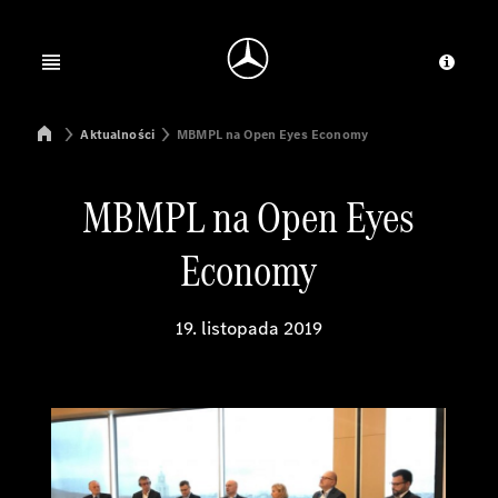
Jump to main content
Jump to footer
Open menu
Dosta
Mercedes-Benz Manufacturing Poland
Aktualności
MBMPL na Open Eyes Economy
MBMPL na Open Eyes
Economy
19. listopada 2019