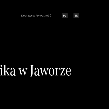
Dostawca/Prywatność
PL
EN
Select language:
Select language:
ika w Jaworze