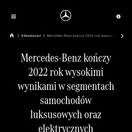
Jump to main content
Jump to footer
Open menu
Dosta
Mercedes-Benz Manufacturing Poland
Aktualności
Mercedes-Benz kończy 2022 rok wysokimi wynika
Mercedes-Benz kończy
2022 rok wysokimi
wynikami w segmentach
samochodów
luksusowych oraz
elektrycznych