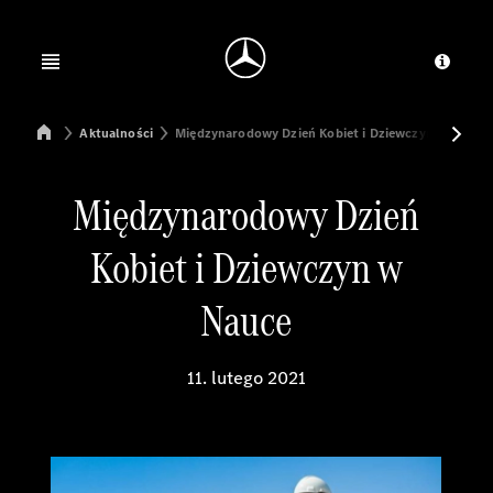
Jump to main content
Jump to footer
Open menu
Dosta
Mercedes-Benz Manufacturing Poland
Aktualności
Międzynarodowy Dzień Kobiet i Dziewczyn w Nauce
Międzynarodowy Dzień
Kobiet i Dziewczyn w
Nauce
11. lutego 2021