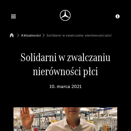
Jump to main content
Jump to footer
Open menu
Dosta
Mercedes-Benz Manufacturing Poland
Aktualności
Solidarni w zwalczaniu nierówności płci
Solidarni w zwalczaniu
nierówności płci
10. marca 2021