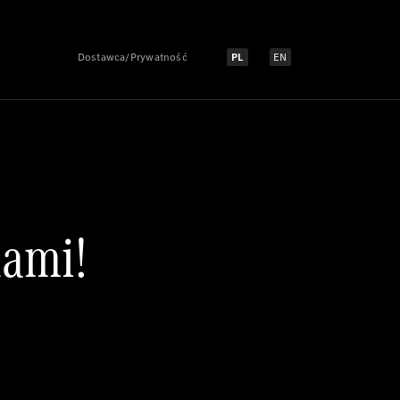
Dostawca/Prywatność
PL
EN
Select language:
Select language:
nami!