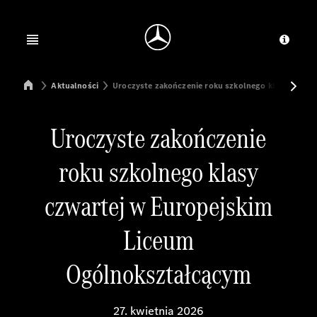
Jump to main content
Jump to footer
Open menu
Dosta
Mercedes-Benz Manufacturing Poland
Aktualności
Uroczyste zakończenie roku szkolnego klasy czwar
Uroczyste zakończenie
roku szkolnego klasy
czwartej w Europejskim
Liceum
Ogólnokształcącym
27. kwietnia 2026