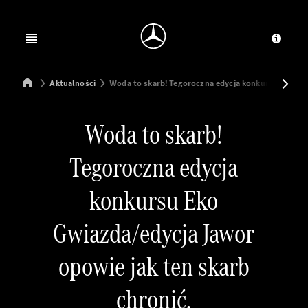
Jump to main content
Jump to footer
Open menu
Dosta
Mercedes-Benz Manufacturing Poland
Aktualności
Woda to skarb! Tegoroczna edycja konkursu Eko Gwi
Woda to skarb!
Tegoroczna edycja
konkursu Eko
Gwiazda/edycja Jawor
opowie jak ten skarb
chronić.