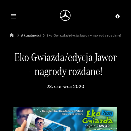
Jump to main content
Jump to footer
Open menu
Dosta
Mercedes-Benz Manufacturing Poland
Aktualności
Eko Gwiazda/edycja Jawor – nagrody rozdane!
Eko Gwiazda/edycja Jawor
– nagrody rozdane!
23. czerwca 2020