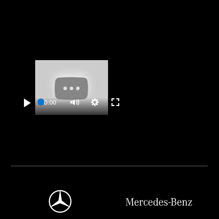
00:00
Play
Settings
Enter
Mute
fullscreen