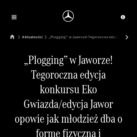
Jump to main content
Jump to footer
Open menu
Dosta
Mercedes-Benz Manufacturing Poland
Aktualności
„Plogging” w Jaworze! Tegoroczna edycja konkursu
„Plogging” w Jaworze!
Tegoroczna edycja
konkursu Eko
Gwiazda/edycja Jawor
opowie jak młodzież dba o
formę fizyczną i