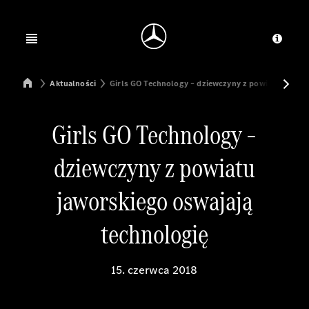
Jump to main content
Jump to footer
Open menu
Dosta
Mercedes-Benz Manufacturing Poland
Aktualności
Girls GO Technology – dziewczyny z powiatu jawors
Girls GO Technology –
dziewczyny z powiatu
jaworskiego oswajają
technologię
15. czerwca 2018